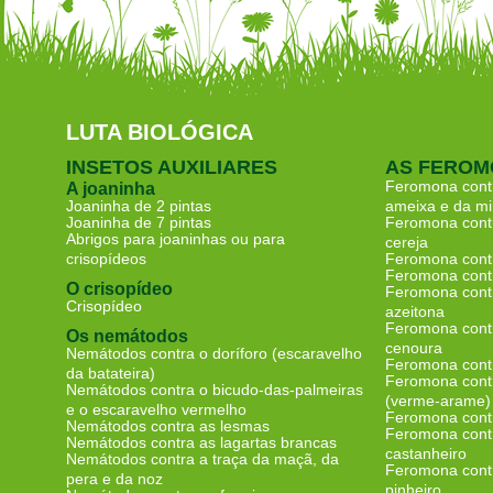
LUTA BIOLÓGICA
INSETOS AUXILIARES
AS FEROM
Feromona contr
A joaninha
Joaninha de 2 pintas
ameixa e da mi
Joaninha de 7 pintas
Feromona contr
Abrigos para joaninhas ou para
cereja
crisopídeos
Feromona contr
Feromona contr
O crisopídeo
Feromona contr
Crisopídeo
azeitona
Feromona contr
Os nemátodos
cenoura
Nemátodos contra o doríforo (escaravelho
Feromona contr
da batateira)
Feromona contr
Nemátodos contra o bicudo-das-palmeiras
(verme-arame)
e o escaravelho vermelho
Feromona contr
Nemátodos contra as lesmas
Feromona contr
Nemátodos contra as lagartas brancas
castanheiro
Nemátodos contra a traça da maçã, da
Feromona contr
pera e da noz
pinheiro