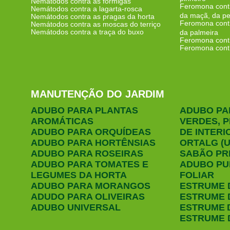
Nemátodos contra as formigas
Feromona contr
Nemátodos contra a lagarta-rosca
da maçã, da pe
Nemátodos contra as pragas da horta
Feromona contr
Nemátodos contra as moscas do terriço
Nemátodos contra a traça do buxo
da palmeira
Feromona contr
Feromona contr
MANUTENÇÃO DO JARDIM
ADUBO PARA PLANTAS
ADUBO PA
AROMÁTICAS
VERDES, 
ADUBO PARA ORQUÍDEAS
DE INTERI
ADUBO PARA HORTÊNSIAS
ORTALG (U
ADUBO PARA ROSEIRAS
SABÃO PR
ADUBO PARA TOMATES E
ADUBO PU
LEGUMES DA HORTA
FOLIAR
ADUBO PARA MORANGOS
ESTRUME 
ADUDO PARA OLIVEIRAS
ESTRUME 
ADUBO UNIVERSAL
ESTRUME 
ESTRUME 